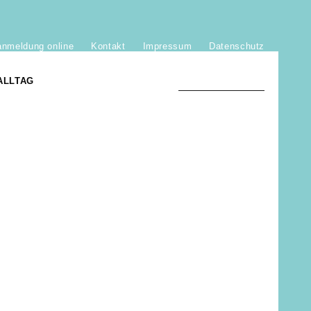
anmeldung online
Kontakt
Impressum
Datenschutz
ALLTAG
TRADITION UND MODERNE
)
DER PHÖNIX VON ST. STEPHAN
GROSSE SÖHNE UND TÖCHTER