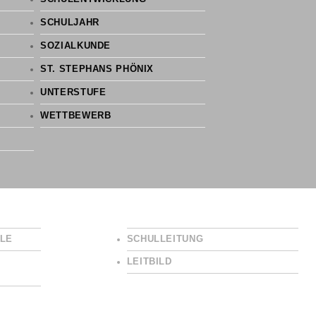
SCHULJAHR
SOZIALKUNDE
ST. STEPHANS PHÖNIX
UNTERSTUFE
WETTBEWERB
LE
SCHULLEITUNG
LEITBILD