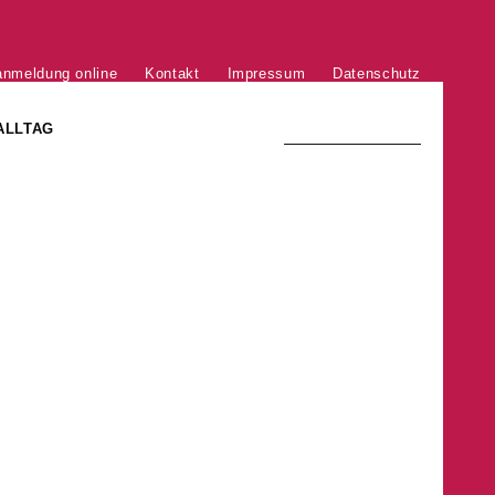
anmeldung online
Kontakt
Impressum
Datenschutz
ALLTAG
TRADITION UND MODERNE
)
DER PHÖNIX VON ST. STEPHAN
GROSSE SÖHNE UND TÖCHTER