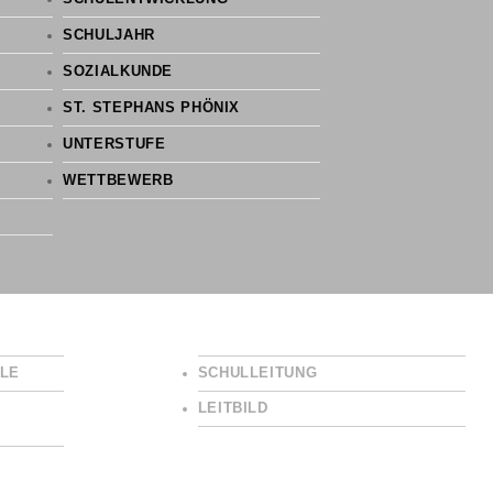
SCHULJAHR
SOZIALKUNDE
ST. STEPHANS PHÖNIX
UNTERSTUFE
WETTBEWERB
LE
SCHULLEITUNG
LEITBILD