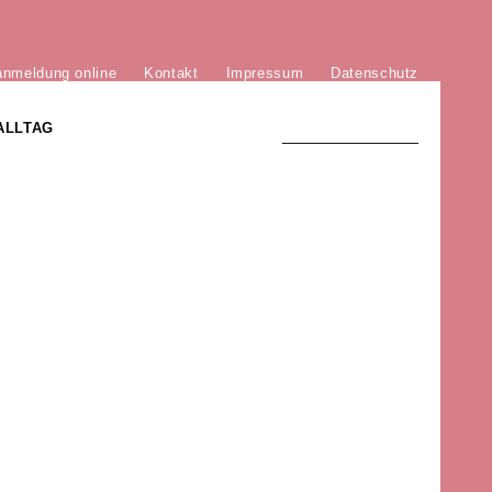
anmeldung online
Kontakt
Impressum
Datenschutz
ALLTAG
TRADITION UND MODERNE
)
DER PHÖNIX VON ST. STEPHAN
GROSSE SÖHNE UND TÖCHTER