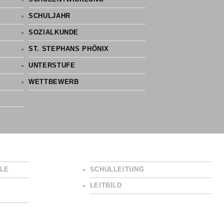
SCHULJAHR
SOZIALKUNDE
ST. STEPHANS PHÖNIX
UNTERSTUFE
WETTBEWERB
LE
SCHULLEITUNG
LEITBILD