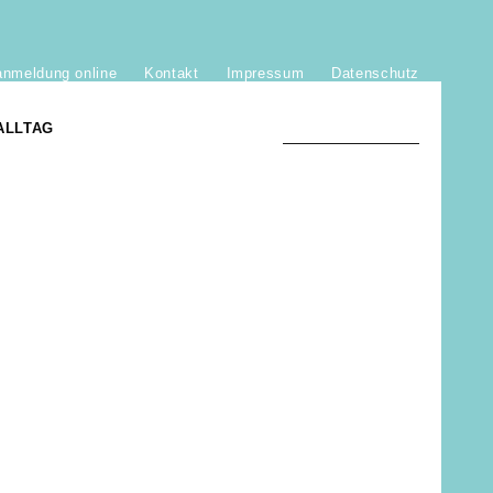
anmeldung online
Kontakt
Impressum
Datenschutz
ALLTAG
TRADITION UND MODERNE
)
DER PHÖNIX VON ST. STEPHAN
GROSSE SÖHNE UND TÖCHTER