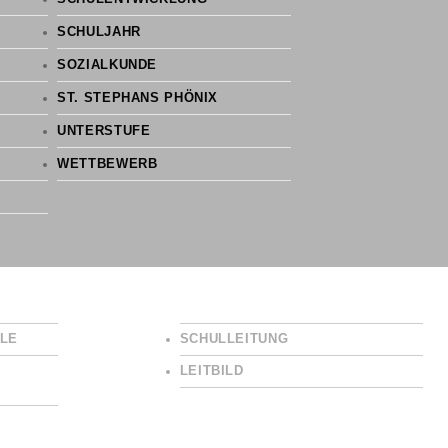
SCHULJAHR
SOZIALKUNDE
ST. STEPHANS PHÖNIX
UNTERSTUFE
WETTBEWERB
LE
SCHULLEITUNG
LEITBILD