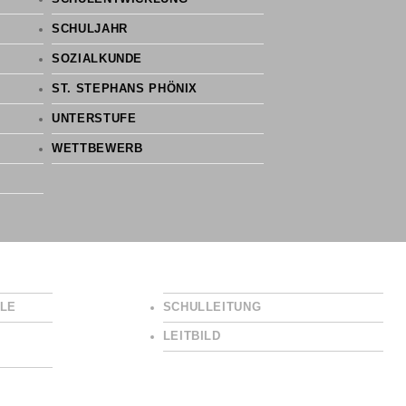
SCHULJAHR
SOZIALKUNDE
ST. STEPHANS PHÖNIX
UNTERSTUFE
WETTBEWERB
LE
SCHULLEITUNG
LEITBILD