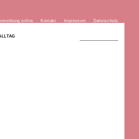
anmeldung online
Kontakt
Impressum
Datenschutz
ALLTAG
TRADITION UND MODERNE
)
DER PHÖNIX VON ST. STEPHAN
GROSSE SÖHNE UND TÖCHTER