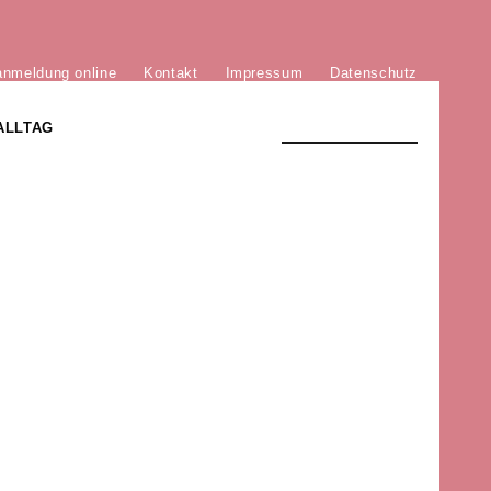
anmeldung online
Kontakt
Impressum
Datenschutz
ALLTAG
TRADITION UND MODERNE
)
DER PHÖNIX VON ST. STEPHAN
GROSSE SÖHNE UND TÖCHTER