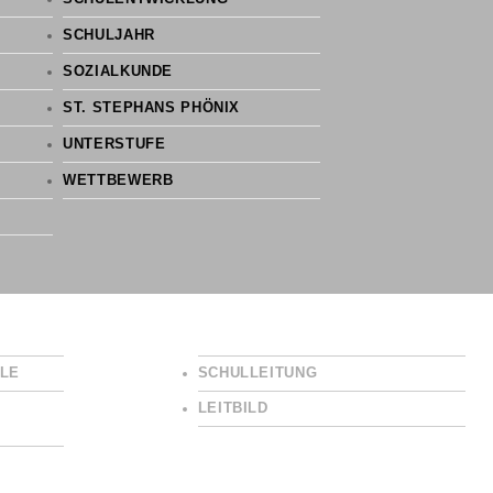
SCHULJAHR
SOZIALKUNDE
ST. STEPHANS PHÖNIX
UNTERSTUFE
WETTBEWERB
LE
SCHULLEITUNG
LEITBILD