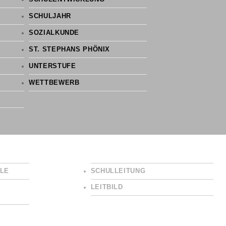
SCHULJAHR
SOZIALKUNDE
ST. STEPHANS PHÖNIX
UNTERSTUFE
WETTBEWERB
LE
SCHULLEITUNG
LEITBILD