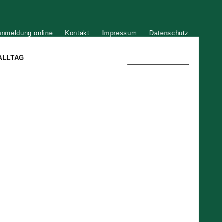
anmeldung online
Kontakt
Impressum
Datenschutz
ALLTAG
TRADITION UND MODERNE
)
DER PHÖNIX VON ST. STEPHAN
GROSSE SÖHNE UND TÖCHTER