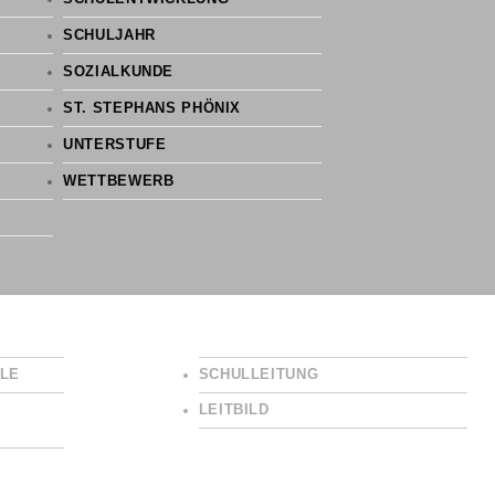
SCHULJAHR
SOZIALKUNDE
ST. STEPHANS PHÖNIX
UNTERSTUFE
WETTBEWERB
LE
SCHULLEITUNG
LEITBILD