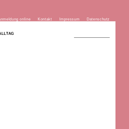
anmeldung online
Kontakt
Impressum
Datenschutz
ALLTAG
TRADITION UND MODERNE
)
DER PHÖNIX VON ST. STEPHAN
GROSSE SÖHNE UND TÖCHTER