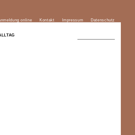
anmeldung online
Kontakt
Impressum
Datenschutz
ALLTAG
TRADITION UND MODERNE
)
DER PHÖNIX VON ST. STEPHAN
GROSSE SÖHNE UND TÖCHTER