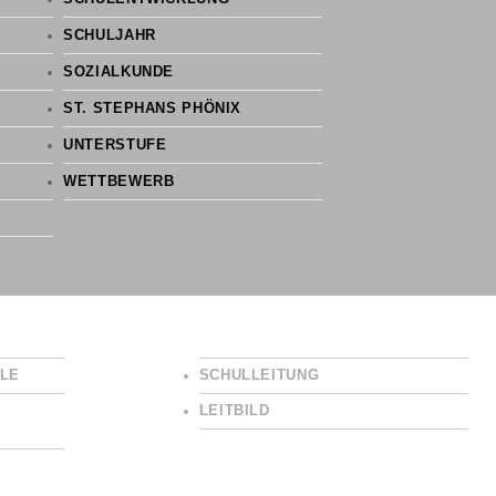
SCHULJAHR
SOZIALKUNDE
ST. STEPHANS PHÖNIX
UNTERSTUFE
WETTBEWERB
LE
SCHULLEITUNG
LEITBILD