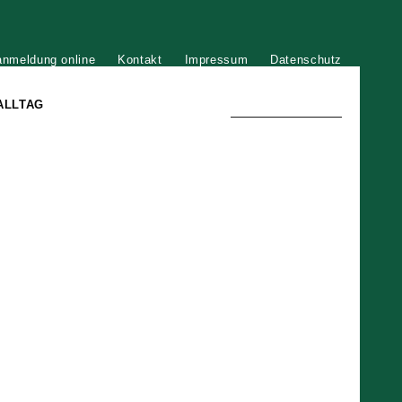
anmeldung online
Kontakt
Impressum
Datenschutz
ALLTAG
TRADITION UND MODERNE
)
DER PHÖNIX VON ST. STEPHAN
GROSSE SÖHNE UND TÖCHTER