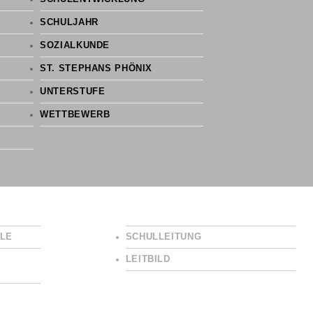
SCHULJAHR
SOZIALKUNDE
ST. STEPHANS PHÖNIX
UNTERSTUFE
WETTBEWERB
LE
SCHULLEITUNG
LEITBILD