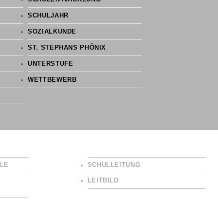
SCHULJAHR
SOZIALKUNDE
ST. STEPHANS PHÖNIX
UNTERSTUFE
WETTBEWERB
LE
SCHULLEITUNG
LEITBILD