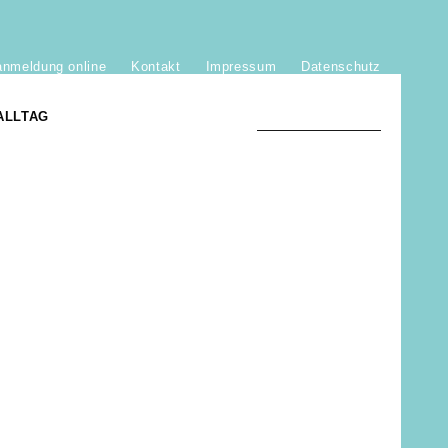
anmeldung online
Kontakt
Impressum
Datenschutz
ALLTAG
TRADITION UND MODERNE
)
DER PHÖNIX VON ST. STEPHAN
GROSSE SÖHNE UND TÖCHTER