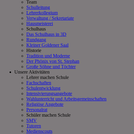
Team
Schulleitung
Lehrerkollegium
Verwaltung / Sekretariate
Hausmeisterei
Schulhaus
Das Schulhaus in 3D
Rundgang
Kleiner Goldener Saal
Historie
Tradition und Moderne
Der Phönix von St. Stephan
Große Söhne und Töchter
Unsere Aktivitäten
Lehrer machen Schule
Fachschaften
Schulentwicklung
Intensivierungsangebote
Wahlunterricht und Arbeitsgemeinschaften
Religiöse Angebote
Personalrat
Schüler machen Schule
SMV
Tutoren
Medienscouts