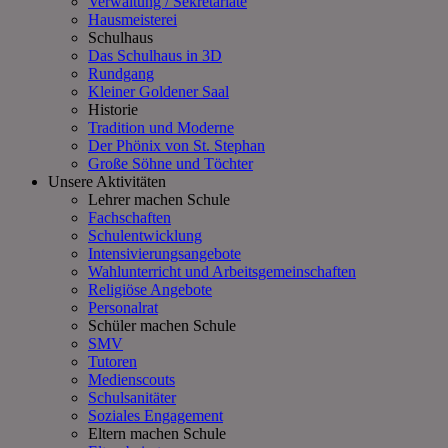
Verwaltung / Sekretariate
Hausmeisterei
Schulhaus
Das Schulhaus in 3D
Rundgang
Kleiner Goldener Saal
Historie
Tradition und Moderne
Der Phönix von St. Stephan
Große Söhne und Töchter
Unsere Aktivitäten
Lehrer machen Schule
Fachschaften
Schulentwicklung
Intensivierungsangebote
Wahlunterricht und Arbeitsgemeinschaften
Religiöse Angebote
Personalrat
Schüler machen Schule
SMV
Tutoren
Medienscouts
Schulsanitäter
Soziales Engagement
Eltern machen Schule