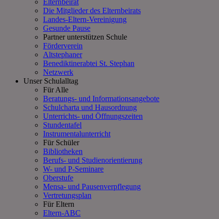
Elternbeirat
Die Mitglieder des Elternbeirats
Landes-Eltern-Vereinigung
Gesunde Pause
Partner unterstützen Schule
Förderverein
Altstephaner
Benediktinerabtei St. Stephan
Netzwerk
Unser Schulalltag
Für Alle
Beratungs- und Informationsangebote
Schulcharta und Hausordnung
Unterrichts- und Öffnungszeiten
Stundentafel
Instrumentalunterricht
Für Schüler
Bibliotheken
Berufs- und Studienorientierung
W- und P-Seminare
Oberstufe
Mensa- und Pausenverpflegung
Vertretungsplan
Für Eltern
Eltern-ABC