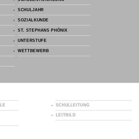
SCHULJAHR
SOZIALKUNDE
ST. STEPHANS PHÖNIX
UNTERSTUFE
WETTBEWERB
LE
SCHULLEITUNG
LEITBILD