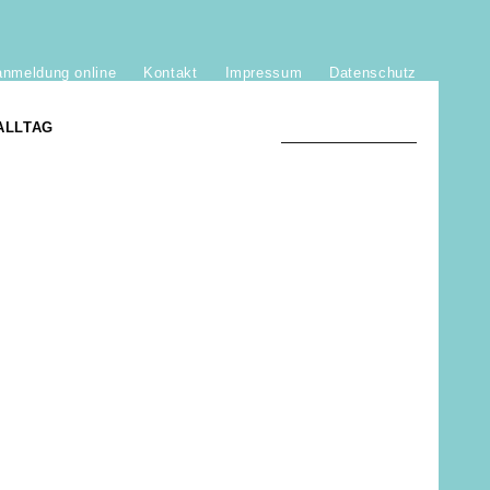
anmeldung online
Kontakt
Impressum
Datenschutz
ALLTAG
TRADITION UND MODERNE
)
DER PHÖNIX VON ST. STEPHAN
GROSSE SÖHNE UND TÖCHTER