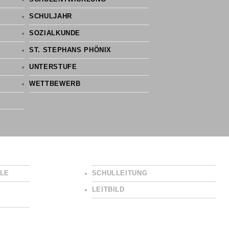
SCHULJAHR
SOZIALKUNDE
ST. STEPHANS PHÖNIX
UNTERSTUFE
WETTBEWERB
LE
SCHULLEITUNG
LEITBILD