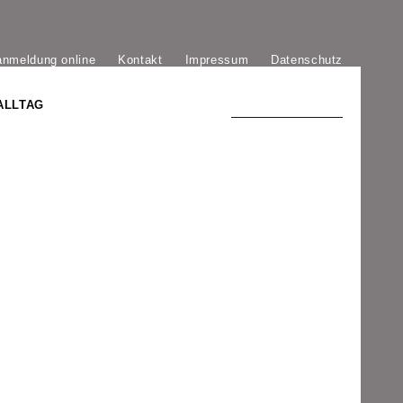
anmeldung online
Kontakt
Impressum
Datenschutz
ALLTAG
TRADITION UND MODERNE
)
DER PHÖNIX VON ST. STEPHAN
GROSSE SÖHNE UND TÖCHTER