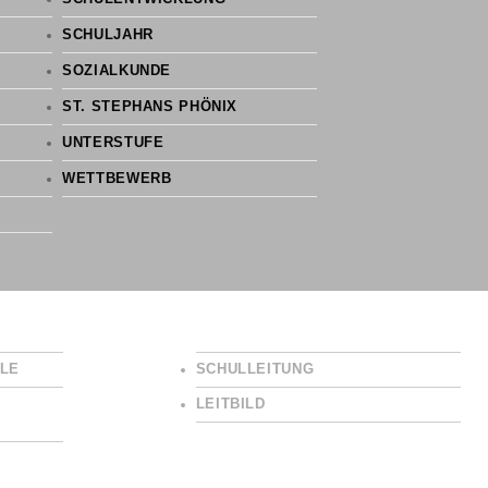
SCHULJAHR
SOZIALKUNDE
ST. STEPHANS PHÖNIX
UNTERSTUFE
WETTBEWERB
LE
SCHULLEITUNG
LEITBILD