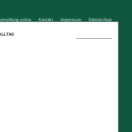
anmeldung online
Kontakt
Impressum
Datenschutz
ALLTAG
TRADITION UND MODERNE
)
DER PHÖNIX VON ST. STEPHAN
GROSSE SÖHNE UND TÖCHTER