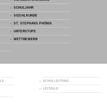
SCHULJAHR
SOZIALKUNDE
ST. STEPHANS PHÖNIX
UNTERSTUFE
WETTBEWERB
LE
SCHULLEITUNG
LEITBILD