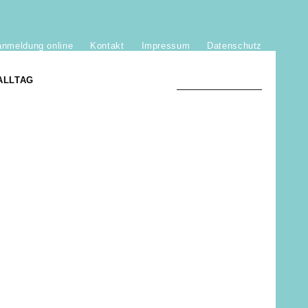
anmeldung online
Kontakt
Impressum
Datenschutz
ALLTAG
TRADITION UND MODERNE
)
DER PHÖNIX VON ST. STEPHAN
GROSSE SÖHNE UND TÖCHTER