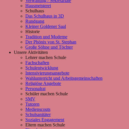
Verwaltung / Sekretariate
Hausmeisterei
Schulhaus
Das Schulhaus in 3D
Rundgang
Kleiner Goldener Saal
Historie
Tradition und Moderne
Der Phönix von St. Stephan
Große Söhne und Töchter
Unsere Aktivitäten
Lehrer machen Schule
Fachschaften
Schulentwicklung
Intensivierungsangebote
Wahlunterricht und Arbeitsgemeinschaften
Religiöse Angebote
Personalrat
Schüler machen Schule
SMV
Tutoren
Medienscouts
Schulsanitäter
Soziales Engagement
Eltern machen Schule