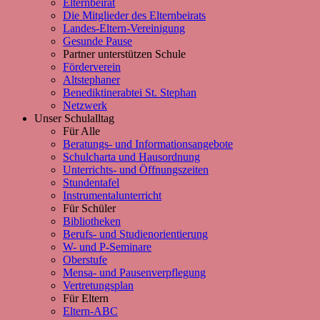
Elternbeirat
Die Mitglieder des Elternbeirats
Landes-Eltern-Vereinigung
Gesunde Pause
Partner unterstützen Schule
Förderverein
Altstephaner
Benediktinerabtei St. Stephan
Netzwerk
Unser Schulalltag
Für Alle
Beratungs- und Informationsangebote
Schulcharta und Hausordnung
Unterrichts- und Öffnungszeiten
Stundentafel
Instrumentalunterricht
Für Schüler
Bibliotheken
Berufs- und Studienorientierung
W- und P-Seminare
Oberstufe
Mensa- und Pausenverpflegung
Vertretungsplan
Für Eltern
Eltern-ABC