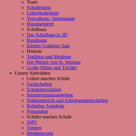
Team
Schulleitung
Lehrerkollegium
Verwaltung / Sekretariate
Hausmeisterei
Schulhaus
Das Schulhaus in 3D
Rundgang
Kleiner Goldener Saal
Historie
Tradition und Moderne
Der Phönix von St. Stephan
Große Söhne und Töchter
Unsere Aktivitäten
Lehrer machen Schule
Fachschaften
Schulentwicklung
Intensivierungsangebote
Wahlunterricht und Arbeitsgemeinschaften
Religiöse Angebote
Personalrat
Schüler machen Schule
SMV
Tutoren
Medienscouts