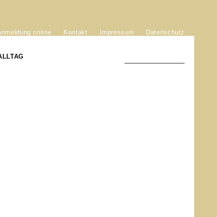
anmeldung online
Kontakt
Impressum
Datenschutz
ALLTAG
TRADITION UND MODERNE
)
DER PHÖNIX VON ST. STEPHAN
GROSSE SÖHNE UND TÖCHTER