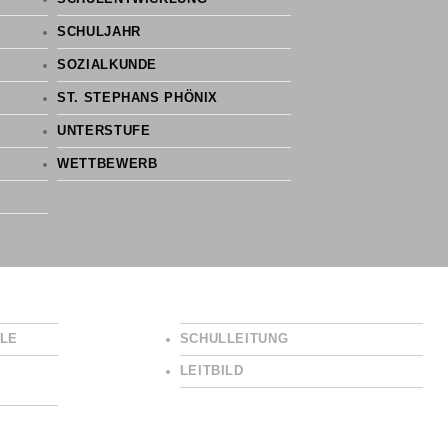
SCHULJAHR
SOZIALKUNDE
ST. STEPHANS PHÖNIX
UNTERSTUFE
WETTBEWERB
LE
SCHULLEITUNG
LEITBILD