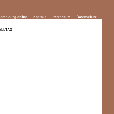
anmeldung online
Kontakt
Impressum
Datenschutz
ALLTAG
TRADITION UND MODERNE
)
DER PHÖNIX VON ST. STEPHAN
GROSSE SÖHNE UND TÖCHTER