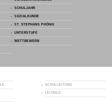
SCHULJAHR
SOZIALKUNDE
ST. STEPHANS PHÖNIX
UNTERSTUFE
WETTBEWERB
LE
SCHULLEITUNG
LEITBILD