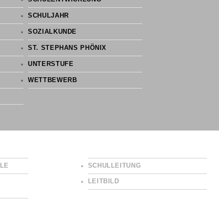
SCHULJAHR
SOZIALKUNDE
ST. STEPHANS PHÖNIX
UNTERSTUFE
WETTBEWERB
LE
SCHULLEITUNG
LEITBILD