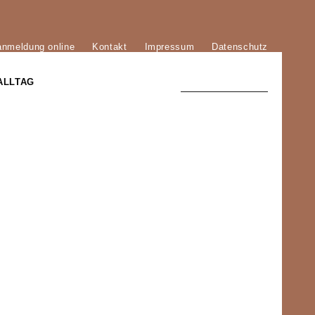
anmeldung online
Kontakt
Impressum
Datenschutz
ALLTAG
TRADITION UND MODERNE
)
DER PHÖNIX VON ST. STEPHAN
GROSSE SÖHNE UND TÖCHTER