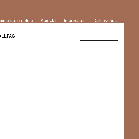
anmeldung online
Kontakt
Impressum
Datenschutz
ALLTAG
TRADITION UND MODERNE
)
DER PHÖNIX VON ST. STEPHAN
GROSSE SÖHNE UND TÖCHTER