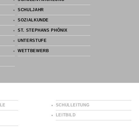
SCHULJAHR
SOZIALKUNDE
ST. STEPHANS PHÖNIX
UNTERSTUFE
WETTBEWERB
LE
SCHULLEITUNG
LEITBILD