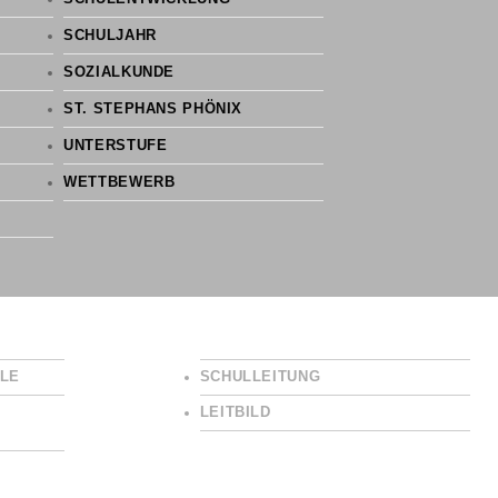
SCHULJAHR
SOZIALKUNDE
ST. STEPHANS PHÖNIX
UNTERSTUFE
WETTBEWERB
LE
SCHULLEITUNG
LEITBILD