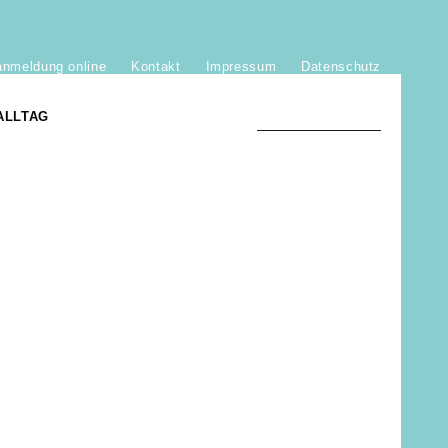
anmeldung online
Kontakt
Impressum
Datenschutz
ALLTAG
TRADITION UND MODERNE
)
DER PHÖNIX VON ST. STEPHAN
GROSSE SÖHNE UND TÖCHTER