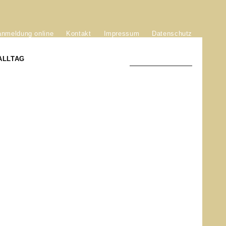
anmeldung online
Kontakt
Impressum
Datenschutz
ALLTAG
TRADITION UND MODERNE
)
DER PHÖNIX VON ST. STEPHAN
GROSSE SÖHNE UND TÖCHTER