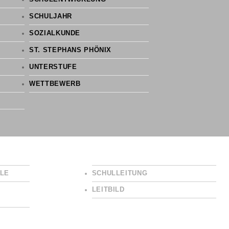
SCHULJAHR
SOZIALKUNDE
ST. STEPHANS PHÖNIX
UNTERSTUFE
WETTBEWERB
LE
SCHULLEITUNG
LEITBILD