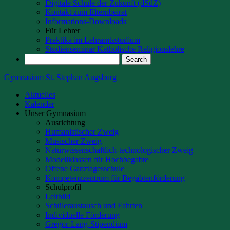
Digitale Schule der Zukunft (dSdZ)
Kontakt zum Elternbeirat
Informations-Downloads
Für Lehrer
Praktika im Lehramtsstudium
Studienseminar Katholische Religionslehre
Gymnasium St. Stephan Augsburg
Aktuelles
Kalender
Unser Gymnasium
Ausrichtung
Humanistischer Zweig
Musischer Zweig
Naturwissenschaftlich-technologischer Zweig
Modellklassen für Hochbegabte
Offene Ganztagesschule
Kompetenzzentrum für Begabtenförderung
Schulprofil
Leitbild
Schüleraustausch und Fahrten
Individuelle Förderung
Gregor-Lang-Stipendium