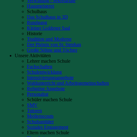
Verwaltung / Sekretariate
Hausmeisterei
Schulhaus
Das Schulhaus in 3D
Rundgang
Kleiner Goldener Saal
Historie
Tradition und Moderne
Der Phönix von St. Stephan
Große Söhne und Töchter
Unsere Aktivitäten
Lehrer machen Schule
Fachschaften
Schulentwicklung
Intensivierungsangebote
Wahlunterricht und Arbeitsgemeinschaften
Religiöse Angebote
Personalrat
Schüler machen Schule
SMV
Tutoren
Medienscouts
Schulsanitäter
Soziales Engagement
Eltern machen Schule