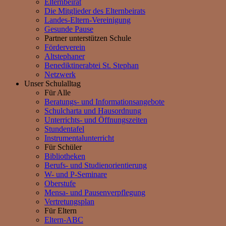
Elternbeirat
Die Mitglieder des Elternbeirats
Landes-Eltern-Vereinigung
Gesunde Pause
Partner unterstützen Schule
Förderverein
Altstephaner
Benediktinerabtei St. Stephan
Netzwerk
Unser Schulalltag
Für Alle
Beratungs- und Informationsangebote
Schulcharta und Hausordnung
Unterrichts- und Öffnungszeiten
Stundentafel
Instrumentalunterricht
Für Schüler
Bibliotheken
Berufs- und Studienorientierung
W- und P-Seminare
Oberstufe
Mensa- und Pausenverpflegung
Vertretungsplan
Für Eltern
Eltern-ABC