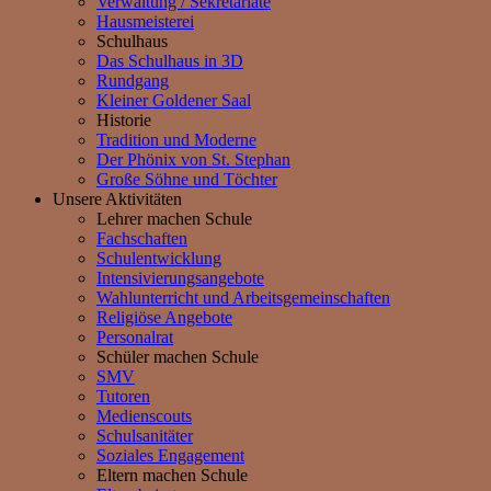
Verwaltung / Sekretariate
Hausmeisterei
Schulhaus
Das Schulhaus in 3D
Rundgang
Kleiner Goldener Saal
Historie
Tradition und Moderne
Der Phönix von St. Stephan
Große Söhne und Töchter
Unsere Aktivitäten
Lehrer machen Schule
Fachschaften
Schulentwicklung
Intensivierungsangebote
Wahlunterricht und Arbeitsgemeinschaften
Religiöse Angebote
Personalrat
Schüler machen Schule
SMV
Tutoren
Medienscouts
Schulsanitäter
Soziales Engagement
Eltern machen Schule