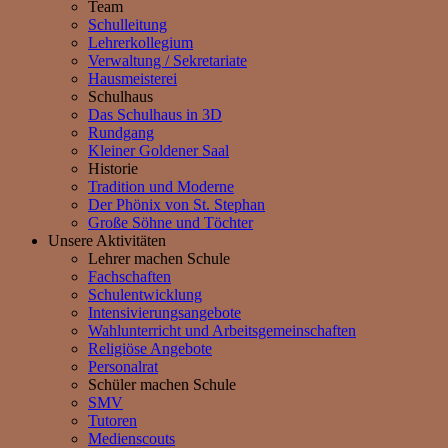
Team
Schulleitung
Lehrerkollegium
Verwaltung / Sekretariate
Hausmeisterei
Schulhaus
Das Schulhaus in 3D
Rundgang
Kleiner Goldener Saal
Historie
Tradition und Moderne
Der Phönix von St. Stephan
Große Söhne und Töchter
Unsere Aktivitäten
Lehrer machen Schule
Fachschaften
Schulentwicklung
Intensivierungsangebote
Wahlunterricht und Arbeitsgemeinschaften
Religiöse Angebote
Personalrat
Schüler machen Schule
SMV
Tutoren
Medienscouts