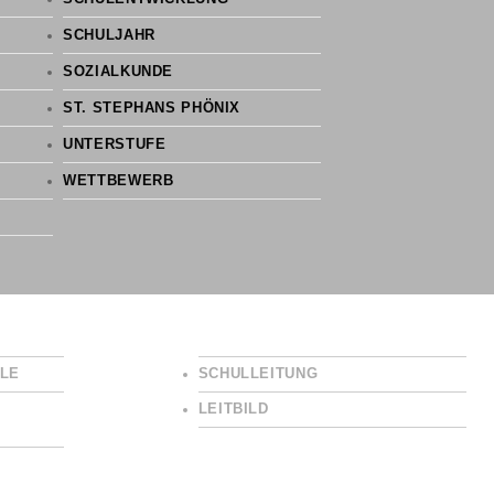
SCHULJAHR
SOZIALKUNDE
ST. STEPHANS PHÖNIX
UNTERSTUFE
WETTBEWERB
LE
SCHULLEITUNG
LEITBILD