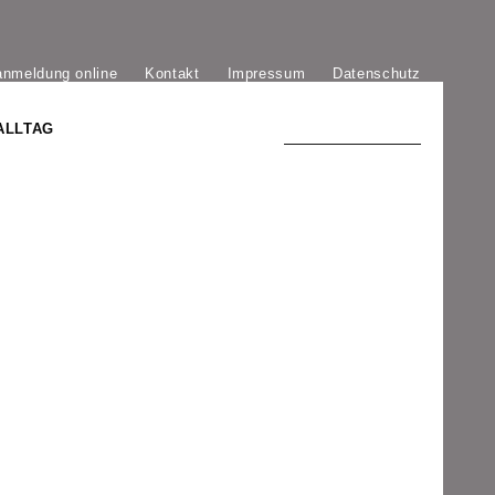
anmeldung online
Kontakt
Impressum
Datenschutz
ALLTAG
TRADITION UND MODERNE
)
DER PHÖNIX VON ST. STEPHAN
GROSSE SÖHNE UND TÖCHTER