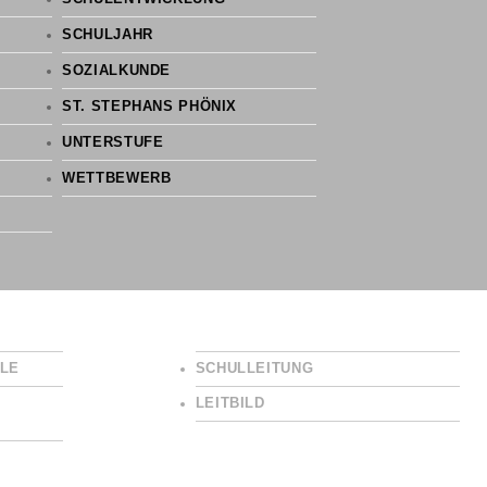
SCHULJAHR
SOZIALKUNDE
ST. STEPHANS PHÖNIX
UNTERSTUFE
WETTBEWERB
LE
SCHULLEITUNG
LEITBILD