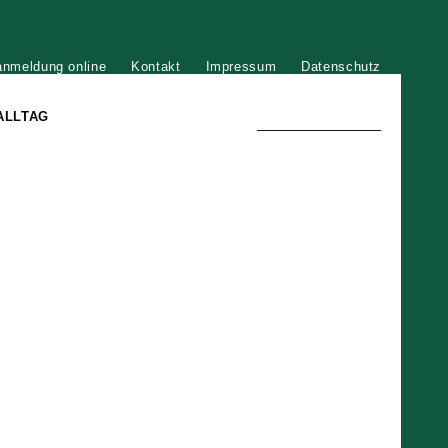
anmeldung online
Kontakt
Impressum
Datenschutz
ALLTAG
TRADITION UND MODERNE
)
DER PHÖNIX VON ST. STEPHAN
GROSSE SÖHNE UND TÖCHTER