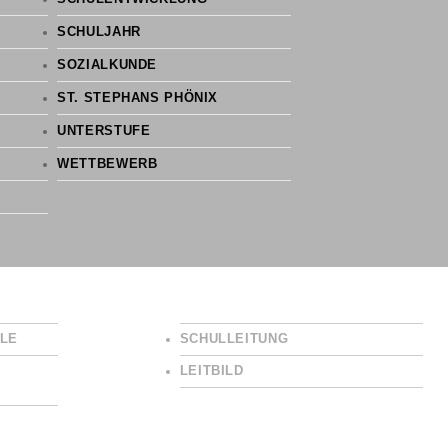
SCHULJAHR
SOZIALKUNDE
ST. STEPHANS PHÖNIX
UNTERSTUFE
WETTBEWERB
LE
SCHULLEITUNG
LEITBILD