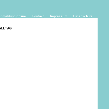
anmeldung online
Kontakt
Impressum
Datenschutz
ALLTAG
TRADITION UND MODERNE
)
DER PHÖNIX VON ST. STEPHAN
GROSSE SÖHNE UND TÖCHTER