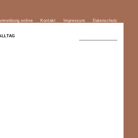
anmeldung online
Kontakt
Impressum
Datenschutz
ALLTAG
TRADITION UND MODERNE
)
DER PHÖNIX VON ST. STEPHAN
GROSSE SÖHNE UND TÖCHTER