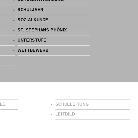
SCHULJAHR
SOZIALKUNDE
ST. STEPHANS PHÖNIX
UNTERSTUFE
WETTBEWERB
LE
SCHULLEITUNG
LEITBILD