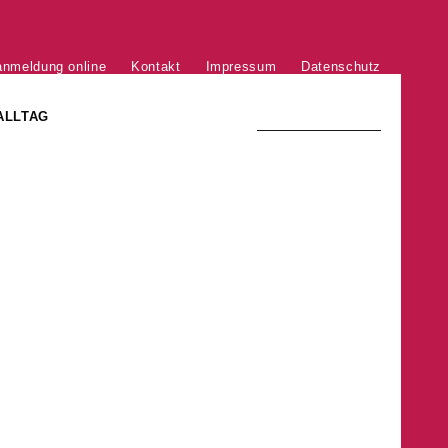
anmeldung online
Kontakt
Impressum
Datenschutz
ALLTAG
TRADITION UND MODERNE
)
DER PHÖNIX VON ST. STEPHAN
GROSSE SÖHNE UND TÖCHTER