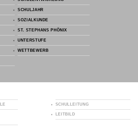
SCHULJAHR
SOZIALKUNDE
ST. STEPHANS PHÖNIX
UNTERSTUFE
WETTBEWERB
LE
SCHULLEITUNG
LEITBILD