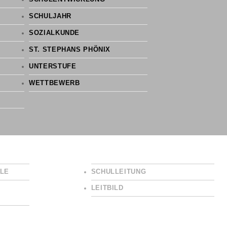
SCHULJAHR
SOZIALKUNDE
ST. STEPHANS PHÖNIX
UNTERSTUFE
WETTBEWERB
LE
SCHULLEITUNG
LEITBILD