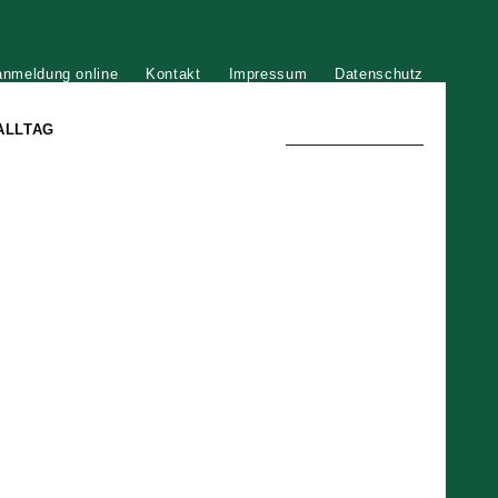
anmeldung online
Kontakt
Impressum
Datenschutz
ALLTAG
TRADITION UND MODERNE
)
DER PHÖNIX VON ST. STEPHAN
GROSSE SÖHNE UND TÖCHTER