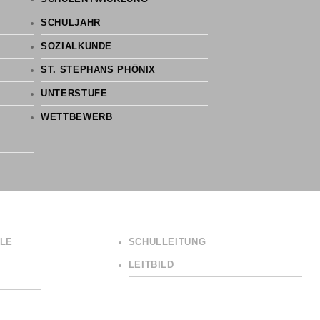
SCHULJAHR
SOZIALKUNDE
ST. STEPHANS PHÖNIX
UNTERSTUFE
WETTBEWERB
LE
SCHULLEITUNG
LEITBILD