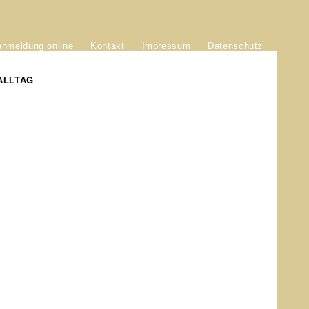
anmeldung online
Kontakt
Impressum
Datenschutz
ALLTAG
TRADITION UND MODERNE
)
DER PHÖNIX VON ST. STEPHAN
GROSSE SÖHNE UND TÖCHTER