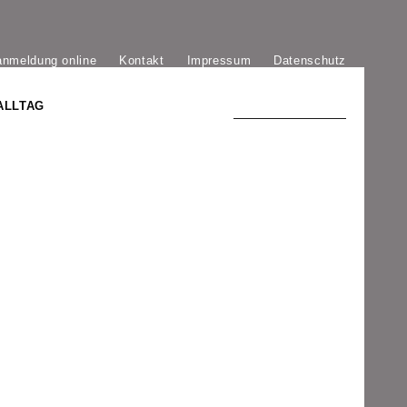
anmeldung online
Kontakt
Impressum
Datenschutz
ALLTAG
TRADITION UND MODERNE
)
DER PHÖNIX VON ST. STEPHAN
GROSSE SÖHNE UND TÖCHTER