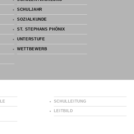
SCHULJAHR
SOZIALKUNDE
ST. STEPHANS PHÖNIX
UNTERSTUFE
WETTBEWERB
LE
SCHULLEITUNG
LEITBILD