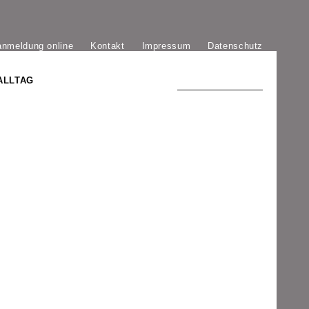
anmeldung online
Kontakt
Impressum
Datenschutz
ALLTAG
TRADITION UND MODERNE
)
DER PHÖNIX VON ST. STEPHAN
GROSSE SÖHNE UND TÖCHTER