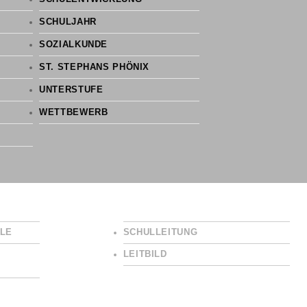
SCHULJAHR
SOZIALKUNDE
ST. STEPHANS PHÖNIX
UNTERSTUFE
WETTBEWERB
LE
SCHULLEITUNG
LEITBILD