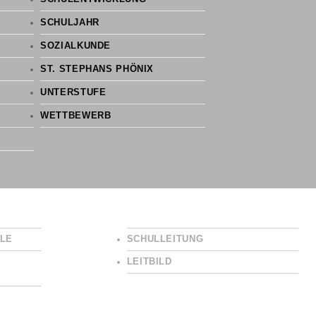
SCHULJAHR
SOZIALKUNDE
ST. STEPHANS PHÖNIX
UNTERSTUFE
WETTBEWERB
LE
SCHULLEITUNG
LEITBILD