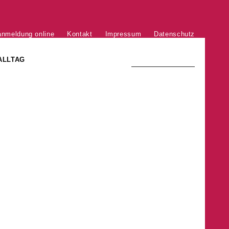
anmeldung online
Kontakt
Impressum
Datenschutz
ALLTAG
TRADITION UND MODERNE
)
DER PHÖNIX VON ST. STEPHAN
GROSSE SÖHNE UND TÖCHTER