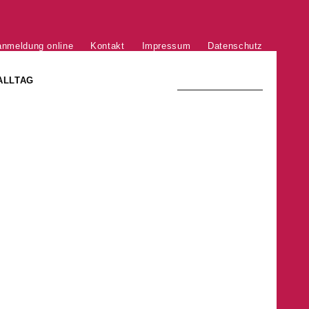
anmeldung online
Kontakt
Impressum
Datenschutz
ALLTAG
TRADITION UND MODERNE
)
DER PHÖNIX VON ST. STEPHAN
GROSSE SÖHNE UND TÖCHTER