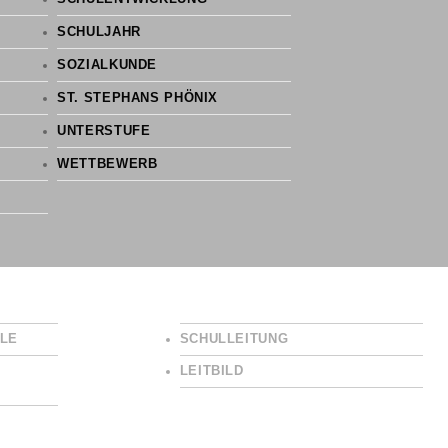
SCHULJAHR
SOZIALKUNDE
ST. STEPHANS PHÖNIX
UNTERSTUFE
WETTBEWERB
LE
SCHULLEITUNG
LEITBILD