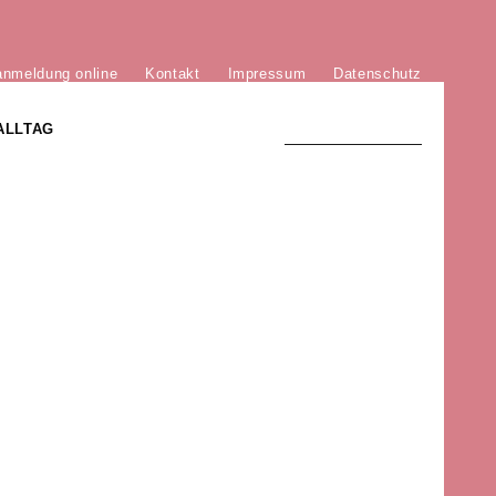
anmeldung online
Kontakt
Impressum
Datenschutz
ALLTAG
TRADITION UND MODERNE
)
DER PHÖNIX VON ST. STEPHAN
GROSSE SÖHNE UND TÖCHTER