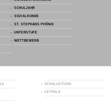
SCHULJAHR
SOZIALKUNDE
ST. STEPHANS PHÖNIX
UNTERSTUFE
WETTBEWERB
LE
SCHULLEITUNG
LEITBILD