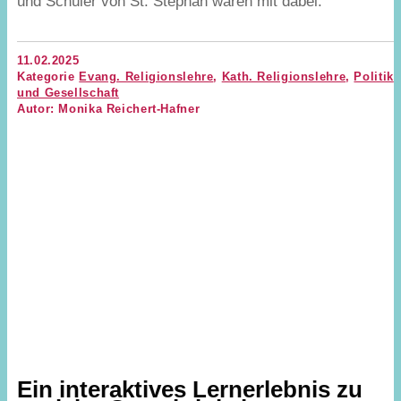
und Schüler von St. Stephan waren mit dabei.
11.02.2025
Kategorie
Evang. Religionslehre
,
Kath. Religionslehre
,
Politik
und Gesellschaft
Autor: Monika Reichert-Hafner
Ein interaktives Lernerlebnis zu